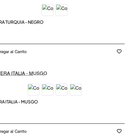
EW IN
RA TURQUIA - NEGRO
regar al Carrito
EW IN
A ITALIA - MUSGO
regar al Carrito