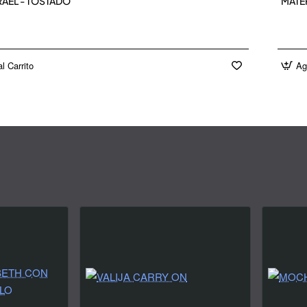
RAEL - TOSTADO
MATE
l Carrito
Ag