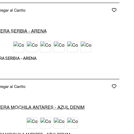
regar al Carrito
EW IN
RA SERBIA - ARENA
regar al Carrito
EW IN