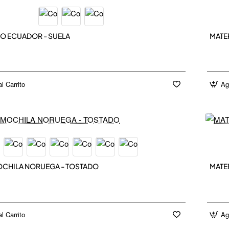
IN
N
O ECUADOR - SUELA
MATE
l Carrito
Ag
IN
N
OCHILA NORUEGA - TOSTADO
MATER
l Carrito
Ag