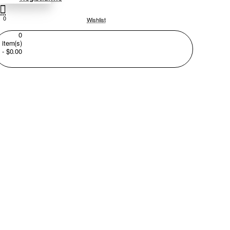
0
Wishlist
0
item(s)
- $0.00