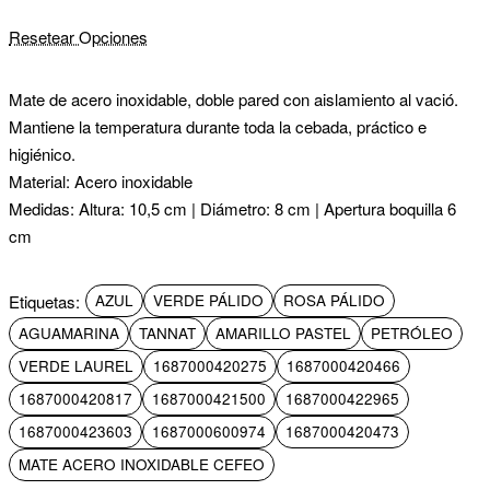
Resetear Opciones
Mate de acero inoxidable, doble pared con aislamiento al vació.
Mantiene la temperatura durante toda la cebada, práctico e
higiénico.
Material:
Acero inoxidable
Medidas:
Altura: 10,5 cm | Diámetro: 8 cm | Apertura boquilla 6
cm
Etiquetas:
AZUL
VERDE PÁLIDO
ROSA PÁLIDO
AGUAMARINA
TANNAT
AMARILLO PASTEL
PETRÓLEO
VERDE LAUREL
1687000420275
1687000420466
1687000420817
1687000421500
1687000422965
1687000423603
1687000600974
1687000420473
MATE ACERO INOXIDABLE CEFEO